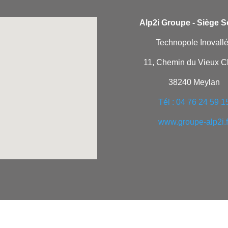
Alp2i Groupe -
Siège So
Technopole Inovall
11, Chemin du Vieux 
38240 Meylan
Tél : 04 76 24 59 1
www.groupe-alp2i.f