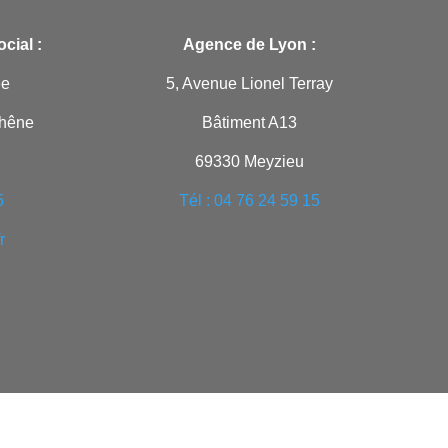
cial :
Agence de Lyon :
ée
5, Avenue Lionel Terray
Chêne
Bâtiment A13
69330 Meyzieu
5
Tél : 04 76 24 59 15
r