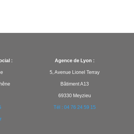
cial :
Agence de Lyon :
ée
5, Avenue Lionel Terray
Chêne
Bâtiment A13
69330 Meyzieu
5
Tél : 04 76 24 59 15
r