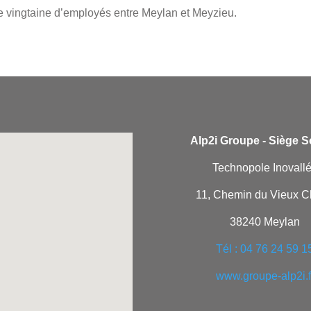
 vingtaine d’employés entre Meylan et Meyzieu.
Alp2i Groupe -
Siège So
Technopole Inovall
11, Chemin du Vieux 
38240 Meylan
Tél : 04 76 24 59 1
www.groupe-alp2i.f