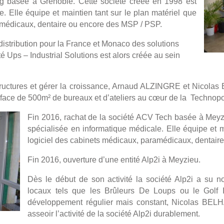
log basée à Grenoble. Cette société créée en 1998 est
. Elle équipe et maintien tant sur le plan matériel que
amédicaux, dentaire ou encore des MSP / PSP.
distribution pour la France et Monaco des solutions
é Ups – Industrial Solutions est alors créée au sein
 structures et gérer la croissance, Arnaud ALZINGRE et Nic
ace de 500m² de bureaux et d’ateliers au cœur de la Technopol
Fin 2016, rachat de la société ACV Tech basée à Meyz
spécialisée en informatique médicale. Elle équipe et m
logiciel des cabinets médicaux, paramédicaux, dentair
Fin 2016, ouverture d’une entité Alp2i à Meyzieu.
Dès le début de son activité la société Alp2i a su n
locaux tels que les Brûleurs De Loups ou le Golf 
développement régulier mais constant, Nicolas BE
asseoir l’activité de la société Alp2i durablement.