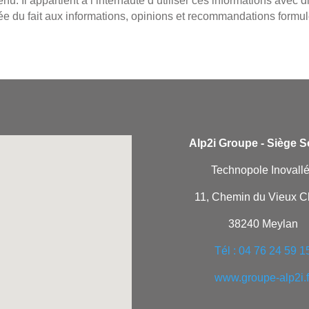
u. Il appartient à l’internaute d’utiliser ces informations avec d
e du fait aux informations, opinions et recommandations formulé
Alp2i Groupe -
Siège So
Technopole Inovall
11, Chemin du Vieux 
38240 Meylan
Tél : 04 76 24 59 1
www.groupe-alp2i.f