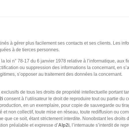
és à gérer plus facilement ses contacts et ses clients. Les inf
uées à de tierces personnes.
a loi n° 78-17 du 6 janvier 1978 relative à l’informatique, aux fi
ctification ou suppression des informations la concernant, en s’
gitimes, s’opposer au traitement des données la concernant.
 exclusifs de tous les droits de propriété intellectuelle portant ta
2i
consent à l’utilisateur le droit de reproduire tout ou partie du
roduction, en un exemplaire, pour copie de sauvegarde ou tirage
 et non collectif, toute mise en réseau, toute rediffusion ou comm
 que ce soit, étant strictement interdite. Nonobstant les droits
ation préalable et expresse d’
Alp2i
, l’internaute s’interdit de re