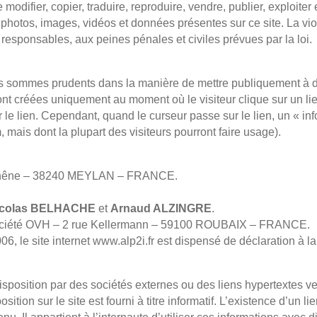
e modifier, copier, traduire, reproduire, vendre, publier, exploit
s, photos, images, vidéos et données présentes sur ce site. La vi
responsables, aux peines pénales et civiles prévues par la loi.
s sommes prudents dans la manière de mettre publiquement à di
ont créées uniquement au moment où le visiteur clique sur un lie
 le lien. Cependant, quand le curseur passe sur le lien, un « inf
m, mais dont la plupart des visiteurs pourront faire usage).
 chêne – 38240 MEYLAN – FRANCE.
icolas BELHACHE
et
Arnaud ALZINGRE
.
a société OVH – 2 rue Kellermann – 59100 ROUBAIX – FRANCE.
06, le site internet www.alp2i.fr est dispensé de déclaration à l
sposition par des sociétés externes ou des liens hypertextes ver
sition sur le site est fourni à titre informatif. L’existence d’un li