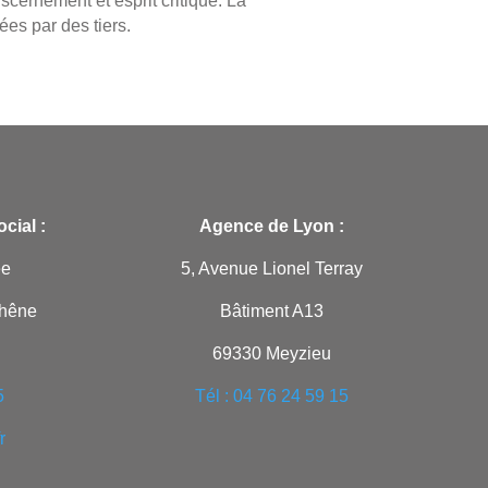
iscernement et esprit critique. La
es par des tiers.
cial :
Agence de Lyon :
ée
5, Avenue Lionel Terray
Chêne
Bâtiment A13
69330 Meyzieu
5
Tél : 04 76 24 59 15
r